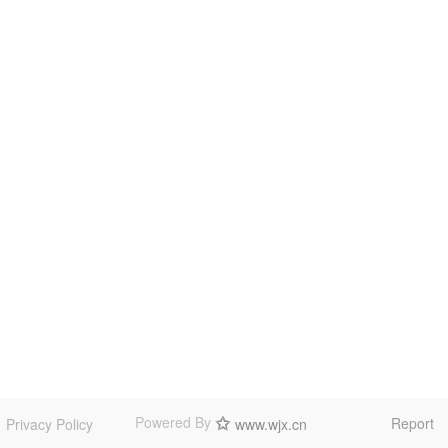
Powered By
Report
Privacy Policy
www.wjx.cn
